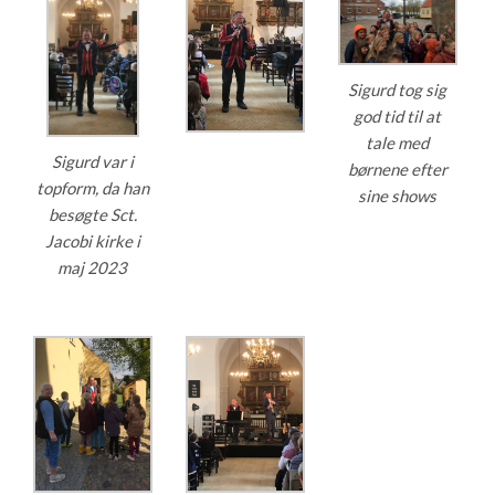
Sigurd tog sig
god tid til at
tale med
Sigurd var i
børnene efter
topform, da han
sine shows
besøgte Sct.
Jacobi kirke i
maj 2023