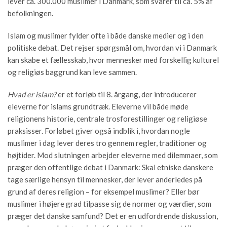
lever ca. 300.000 muslimer i Danmark, som svarer til ca. 5% af
befolkningen.
Islam og muslimer fylder ofte i både danske medier og i den
politiske debat. Det rejser spørgsmål om, hvordan vi i Danmark
kan skabe et fællesskab, hvor mennesker med forskellig kulturel
og religiøs baggrund kan leve sammen.
Hvad er islam?
er et forløb til 8. årgang, der introducerer
eleverne for islams grundtræk. Eleverne vil både møde
religionens historie, centrale trosforestillinger og religiøse
praksisser. Forløbet giver også indblik i, hvordan nogle
muslimer i dag lever deres tro gennem regler, traditioner og
højtider. Mod slutningen arbejder eleverne med dilemmaer, som
præger den offentlige debat i Danmark: Skal etniske danskere
tage særlige hensyn til mennesker, der lever anderledes på
grund af deres religion – for eksempel muslimer? Eller bør
muslimer i højere grad tilpasse sig de normer og værdier, som
præger det danske samfund? Det er en udfordrende diskussion,